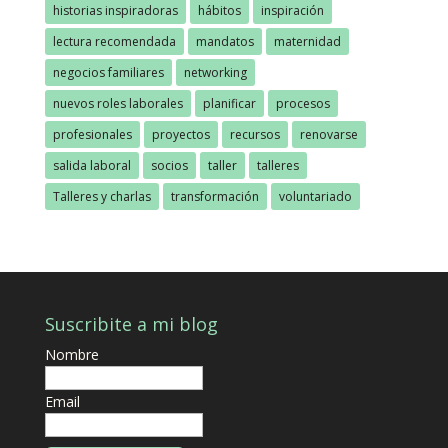
historias inspiradoras
hábitos
inspiración
lectura recomendada
mandatos
maternidad
negocios familiares
networking
nuevos roles laborales
planificar
procesos
profesionales
proyectos
recursos
renovarse
salida laboral
socios
taller
talleres
Talleres y charlas
transformación
voluntariado
Suscribite a mi blog
Nombre
Email