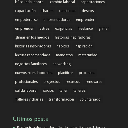
búsqueda laboral
cambio laboral
capacitaciones
capacitación
charlas
cuestionar
deseos
empoderarse
emprendedores
emprender
emprender
estrés
exigencias
freelance
glimar
glimar en los medios
historias inspiradoras
historias inspiradoras
hábitos
inspiración
lectura recomendada
mandatos
maternidad
negocios familiares
networking
nuevos roles laborales
planificar
procesos
profesionales
proyectos
recursos
renovarse
salida laboral
socios
taller
talleres
Talleres y charlas
transformación
voluntariado
Últimos posts
Profesionales: el desafío de actualizarse
8 junio,