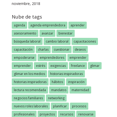
noviembre, 2018
Nube de tags
agenda
agenda emprendedora
aprender
asesoramiento
avanzar
bienestar
búsqueda laboral
cambio laboral
capacitaciones
capacitación
charlas
cuestionar
deseos
empoderarse
emprendedores
emprender
emprender
estrés
exigencias
freelance
glimar
glimar en los medios
historias inspiradoras
historias inspiradoras
hábitos
inspiración
lectura recomendada
mandatos
maternidad
negocios familiares
networking
nuevos roles laborales
planificar
procesos
profesionales
proyectos
recursos
renovarse