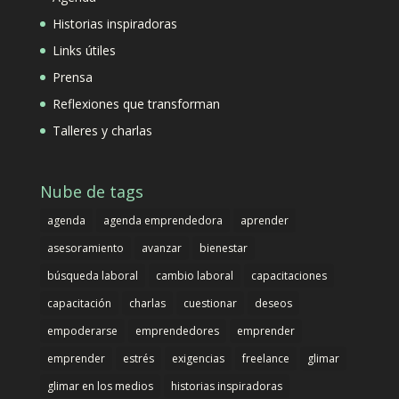
Historias inspiradoras
Links útiles
Prensa
Reflexiones que transforman
Talleres y charlas
Nube de tags
agenda
agenda emprendedora
aprender
asesoramiento
avanzar
bienestar
búsqueda laboral
cambio laboral
capacitaciones
capacitación
charlas
cuestionar
deseos
empoderarse
emprendedores
emprender
emprender
estrés
exigencias
freelance
glimar
glimar en los medios
historias inspiradoras