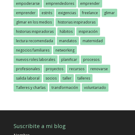
empoderarse
emprendedores
emprender
emprender
estrés
exigencias
freelance
glimar
glimar en los medios
historias inspiradoras
historias inspiradoras
hábitos
inspiración
lectura recomendada
mandatos
maternidad
negocios familiares
networking
nuevos roles laborales
planificar
procesos
profesionales
proyectos
recursos
renovarse
salida laboral
socios
taller
talleres
Talleres y charlas
transformación
voluntariado
Suscribite a mi blog