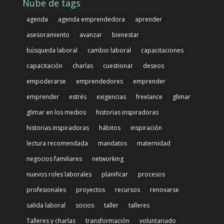
Nube de tags
agenda
agenda emprendedora
aprender
asesoramiento
avanzar
bienestar
búsqueda laboral
cambio laboral
capacitaciones
capacitación
charlas
cuestionar
deseos
empoderarse
emprendedores
emprender
emprender
estrés
exigencias
freelance
glimar
glimar en los medios
historias inspiradoras
historias inspiradoras
hábitos
inspiración
lectura recomendada
mandatos
maternidad
negocios familiares
networking
nuevos roles laborales
planificar
procesos
profesionales
proyectos
recursos
renovarse
salida laboral
socios
taller
talleres
Talleres y charlas
transformación
voluntariado