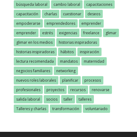
búsqueda laboral
cambio laboral
capacitaciones
capacitación
charlas
cuestionar
deseos
empoderarse
emprendedores
emprender
emprender
estrés
exigencias
freelance
glimar
glimar en los medios
historias inspiradoras
historias inspiradoras
hábitos
inspiración
lectura recomendada
mandatos
maternidad
negocios familiares
networking
nuevos roles laborales
planificar
procesos
profesionales
proyectos
recursos
renovarse
salida laboral
socios
taller
talleres
Talleres y charlas
transformación
voluntariado