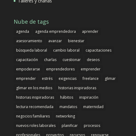
Talleres y charlas
Nube de tags
agenda
agenda emprendedora
aprender
asesoramiento
avanzar
bienestar
búsqueda laboral
cambio laboral
capacitaciones
capacitación
charlas
cuestionar
deseos
empoderarse
emprendedores
emprender
emprender
estrés
exigencias
freelance
glimar
glimar en los medios
historias inspiradoras
historias inspiradoras
hábitos
inspiración
lectura recomendada
mandatos
maternidad
negocios familiares
networking
nuevos roles laborales
planificar
procesos
profesionales
proyectos
recursos
renovarse