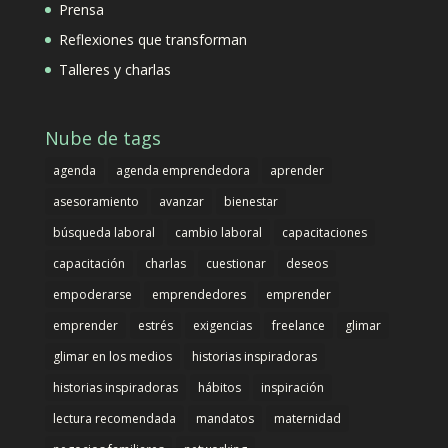
Prensa
Reflexiones que transforman
Talleres y charlas
Nube de tags
agenda
agenda emprendedora
aprender
asesoramiento
avanzar
bienestar
búsqueda laboral
cambio laboral
capacitaciones
capacitación
charlas
cuestionar
deseos
empoderarse
emprendedores
emprender
emprender
estrés
exigencias
freelance
glimar
glimar en los medios
historias inspiradoras
historias inspiradoras
hábitos
inspiración
lectura recomendada
mandatos
maternidad