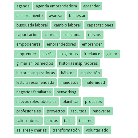
agenda
agenda emprendedora
aprender
asesoramiento
avanzar
bienestar
búsqueda laboral
cambio laboral
capacitaciones
capacitación
charlas
cuestionar
deseos
empoderarse
emprendedores
emprender
emprender
estrés
exigencias
freelance
glimar
glimar en los medios
historias inspiradoras
historias inspiradoras
hábitos
inspiración
lectura recomendada
mandatos
maternidad
negocios familiares
networking
nuevos roles laborales
planificar
procesos
profesionales
proyectos
recursos
renovarse
salida laboral
socios
taller
talleres
Talleres y charlas
transformación
voluntariado