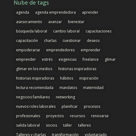
Nube de tags
agenda
agenda emprendedora
aprender
asesoramiento
avanzar
bienestar
búsqueda laboral
cambio laboral
capacitaciones
capacitación
charlas
cuestionar
deseos
empoderarse
emprendedores
emprender
emprender
estrés
exigencias
freelance
glimar
glimar en los medios
historias inspiradoras
historias inspiradoras
hábitos
inspiración
lectura recomendada
mandatos
maternidad
negocios familiares
networking
nuevos roles laborales
planificar
procesos
profesionales
proyectos
recursos
renovarse
salida laboral
socios
taller
talleres
Talleres y charlas
transformación
voluntariado