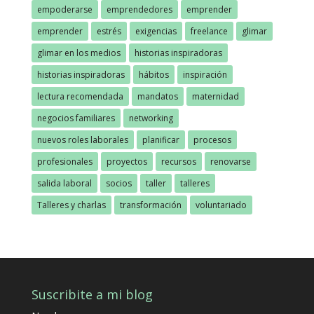
empoderarse
emprendedores
emprender
emprender
estrés
exigencias
freelance
glimar
glimar en los medios
historias inspiradoras
historias inspiradoras
hábitos
inspiración
lectura recomendada
mandatos
maternidad
negocios familiares
networking
nuevos roles laborales
planificar
procesos
profesionales
proyectos
recursos
renovarse
salida laboral
socios
taller
talleres
Talleres y charlas
transformación
voluntariado
Suscribite a mi blog