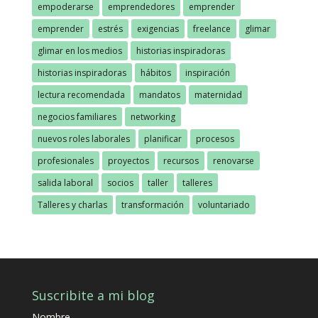
empoderarse
emprendedores
emprender
emprender
estrés
exigencias
freelance
glimar
glimar en los medios
historias inspiradoras
historias inspiradoras
hábitos
inspiración
lectura recomendada
mandatos
maternidad
negocios familiares
networking
nuevos roles laborales
planificar
procesos
profesionales
proyectos
recursos
renovarse
salida laboral
socios
taller
talleres
Talleres y charlas
transformación
voluntariado
Suscribite a mi blog
Nombre