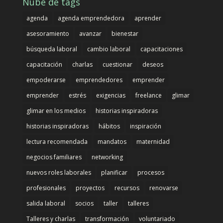
Nube de tags
agenda
agenda emprendedora
aprender
asesoramiento
avanzar
bienestar
búsqueda laboral
cambio laboral
capacitaciones
capacitación
charlas
cuestionar
deseos
empoderarse
emprendedores
emprender
emprender
estrés
exigencias
freelance
glimar
glimar en los medios
historias inspiradoras
historias inspiradoras
hábitos
inspiración
lectura recomendada
mandatos
maternidad
negocios familiares
networking
nuevos roles laborales
planificar
procesos
profesionales
proyectos
recursos
renovarse
salida laboral
socios
taller
talleres
Talleres y charlas
transformación
voluntariado