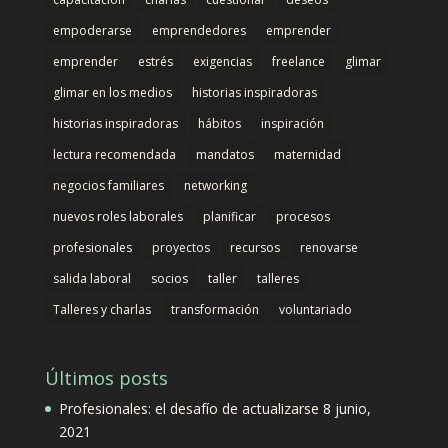
empoderarse
emprendedores
emprender
emprender
estrés
exigencias
freelance
glimar
glimar en los medios
historias inspiradoras
historias inspiradoras
hábitos
inspiración
lectura recomendada
mandatos
maternidad
negocios familiares
networking
nuevos roles laborales
planificar
procesos
profesionales
proyectos
recursos
renovarse
salida laboral
socios
taller
talleres
Talleres y charlas
transformación
voluntariado
Últimos posts
Profesionales: el desafío de actualizarse
8 junio,
2021