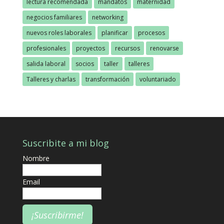
lectura recomendada
mandatos
maternidad
negocios familiares
networking
nuevos roles laborales
planificar
procesos
profesionales
proyectos
recursos
renovarse
salida laboral
socios
taller
talleres
Talleres y charlas
transformación
voluntariado
Suscribite a mi blog
Nombre
Email