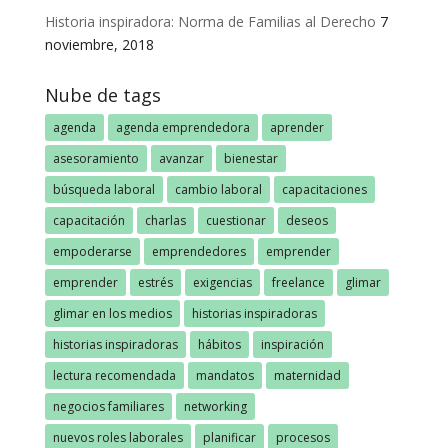
Historia inspiradora: Norma de Familias al Derecho
7
noviembre, 2018
Nube de tags
agenda
agenda emprendedora
aprender
asesoramiento
avanzar
bienestar
búsqueda laboral
cambio laboral
capacitaciones
capacitación
charlas
cuestionar
deseos
empoderarse
emprendedores
emprender
emprender
estrés
exigencias
freelance
glimar
glimar en los medios
historias inspiradoras
historias inspiradoras
hábitos
inspiración
lectura recomendada
mandatos
maternidad
negocios familiares
networking
nuevos roles laborales
planificar
procesos