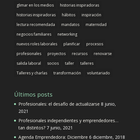
glimar en los medios
historias inspiradoras
historias inspiradoras
hábitos
inspiración
lectura recomendada
mandatos
maternidad
negocios familiares
networking
nuevos roles laborales
planificar
procesos
profesionales
proyectos
recursos
renovarse
salida laboral
socios
taller
talleres
Talleres y charlas
transformación
voluntariado
Últimos posts
Profesionales: el desafío de actualizarse
8 junio,
2021
Profesionales independientes y emprendedores…
tan distintos?
7 junio, 2021
Agenda Emprendedora: Diciembre
6 diciembre, 2018