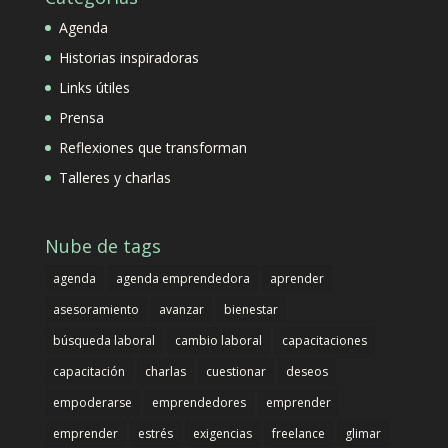
Agenda
Historias inspiradoras
Links útiles
Prensa
Reflexiones que transforman
Talleres y charlas
Nube de tags
agenda
agenda emprendedora
aprender
asesoramiento
avanzar
bienestar
búsqueda laboral
cambio laboral
capacitaciones
capacitación
charlas
cuestionar
deseos
empoderarse
emprendedores
emprender
emprender
estrés
exigencias
freelance
glimar