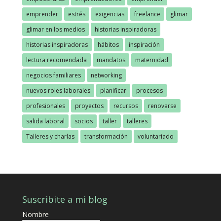
emprender
estrés
exigencias
freelance
glimar
glimar en los medios
historias inspiradoras
historias inspiradoras
hábitos
inspiración
lectura recomendada
mandatos
maternidad
negocios familiares
networking
nuevos roles laborales
planificar
procesos
profesionales
proyectos
recursos
renovarse
salida laboral
socios
taller
talleres
Talleres y charlas
transformación
voluntariado
Suscribite a mi blog
Nombre