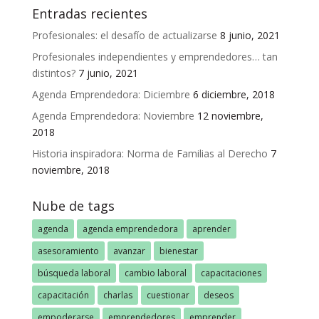
Entradas recientes
Profesionales: el desafío de actualizarse
8 junio, 2021
Profesionales independientes y emprendedores… tan
distintos?
7 junio, 2021
Agenda Emprendedora: Diciembre
6 diciembre, 2018
Agenda Emprendedora: Noviembre
12 noviembre,
2018
Historia inspiradora: Norma de Familias al Derecho
7
noviembre, 2018
Nube de tags
agenda
agenda emprendedora
aprender
asesoramiento
avanzar
bienestar
búsqueda laboral
cambio laboral
capacitaciones
capacitación
charlas
cuestionar
deseos
empoderarse
emprendedores
emprender