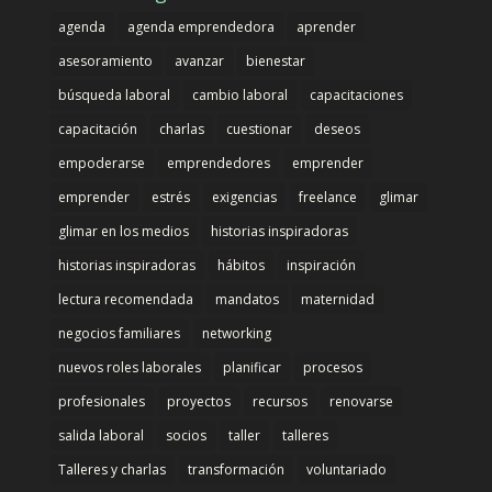
agenda
agenda emprendedora
aprender
asesoramiento
avanzar
bienestar
búsqueda laboral
cambio laboral
capacitaciones
capacitación
charlas
cuestionar
deseos
empoderarse
emprendedores
emprender
emprender
estrés
exigencias
freelance
glimar
glimar en los medios
historias inspiradoras
historias inspiradoras
hábitos
inspiración
lectura recomendada
mandatos
maternidad
negocios familiares
networking
nuevos roles laborales
planificar
procesos
profesionales
proyectos
recursos
renovarse
salida laboral
socios
taller
talleres
Talleres y charlas
transformación
voluntariado