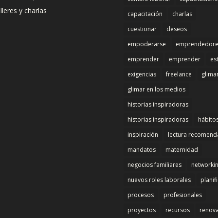
lleres y charlas
capacitación
charlas
cuestionar
deseos
empoderarse
emprendedore
emprender
emprender
es
exigencias
freelance
glima
glimar en los medios
historias inspiradoras
historias inspiradoras
hábito
inspiración
lectura recomen
mandatos
maternidad
negocios familiares
networki
nuevos roles laborales
planif
procesos
profesionales
proyectos
recursos
renov