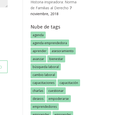
Historia inspiradora: Norma
de Familias al Derecho
7
noviembre, 2018
Nube de tags
agenda
agenda emprendedora
aprender
asesoramiento
avanzar
bienestar
búsqueda laboral
cambio laboral
capacitaciones
capacitación
charlas
cuestionar
deseos
empoderarse
emprendedores
emprender
emprender