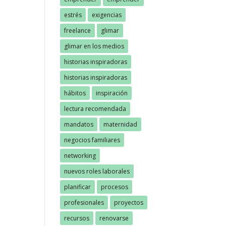
estrés
exigencias
freelance
glimar
glimar en los medios
historias inspiradoras
historias inspiradoras
hábitos
inspiración
lectura recomendada
mandatos
maternidad
negocios familiares
networking
nuevos roles laborales
planificar
procesos
profesionales
proyectos
recursos
renovarse