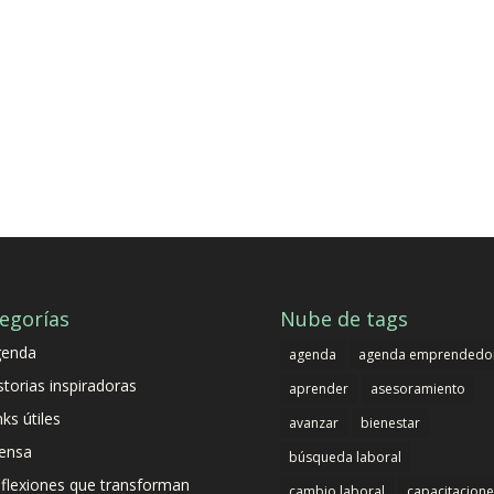
egorías
Nube de tags
genda
agenda
agenda emprendedo
storias inspiradoras
aprender
asesoramiento
nks útiles
avanzar
bienestar
ensa
búsqueda laboral
flexiones que transforman
cambio laboral
capacitacione