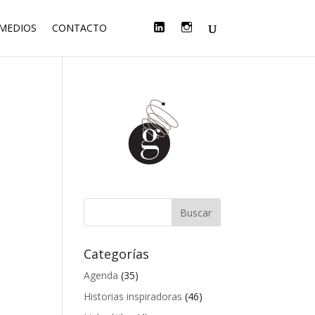
F
T
L
I
 MEDIOS
CONTACTO
A
W
I
N
C
I
N
S
E
T
K
T
B
T
E
A
O
E
D
G
O
R
I
R
K
N
A
M
Categorías
Agenda
(35)
Historias inspiradoras
(46)