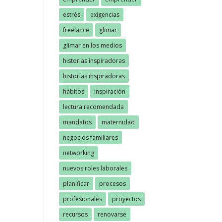
estrés
exigencias
freelance
glimar
glimar en los medios
historias inspiradoras
historias inspiradoras
hábitos
inspiración
lectura recomendada
mandatos
maternidad
negocios familiares
networking
nuevos roles laborales
planificar
procesos
profesionales
proyectos
recursos
renovarse