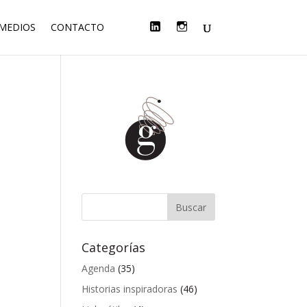
F
T
L
I
 MEDIOS
CONTACTO
A
W
I
N
C
I
N
S
E
T
K
T
B
T
E
A
O
E
D
G
O
R
I
R
K
N
A
M
Categorías
Agenda
(35)
Historias inspiradoras
(46)