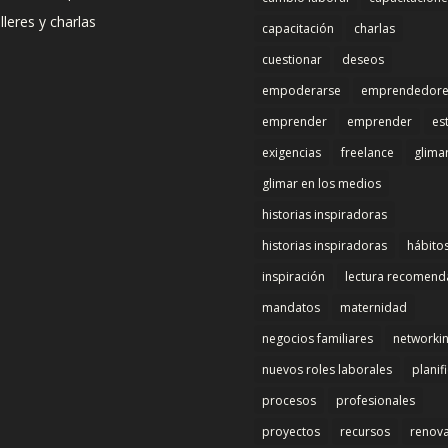
lleres y charlas
capacitación
charlas
cuestionar
deseos
empoderarse
emprendedore
emprender
emprender
es
exigencias
freelance
glima
glimar en los medios
historias inspiradoras
historias inspiradoras
hábito
inspiración
lectura recomen
mandatos
maternidad
negocios familiares
networki
nuevos roles laborales
planif
procesos
profesionales
proyectos
recursos
renov