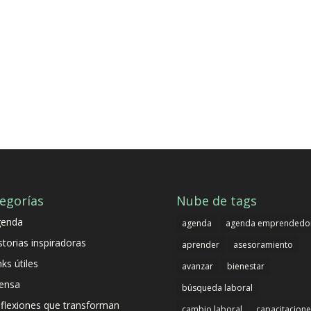
egorías
Nube de tags
genda
agenda
agenda emprendedo
storias inspiradoras
aprender
asesoramiento
nks útiles
avanzar
bienestar
ensa
búsqueda laboral
flexiones que transforman
cambio laboral
capacitacione