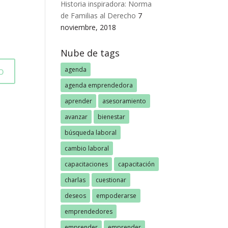
Historia inspiradora: Norma
de Familias al Derecho
7
noviembre, 2018
Nube de tags
agenda
agenda emprendedora
aprender
asesoramiento
avanzar
bienestar
búsqueda laboral
cambio laboral
capacitaciones
capacitación
charlas
cuestionar
deseos
empoderarse
emprendedores
emprender
emprender