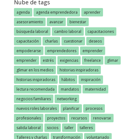
Nube de tags
agenda
agenda emprendedora
aprender
asesoramiento
avanzar
bienestar
búsqueda laboral
cambio laboral
capacitaciones
capacitación
charlas
cuestionar
deseos
empoderarse
emprendedores
emprender
emprender
estrés
exigencias
freelance
glimar
glimar en los medios
historias inspiradoras
historias inspiradoras
hábitos
inspiración
lectura recomendada
mandatos
maternidad
negocios familiares
networking
nuevos roles laborales
planificar
procesos
profesionales
proyectos
recursos
renovarse
salida laboral
socios
taller
talleres
Talleres y charlas
transformación
voluntariado