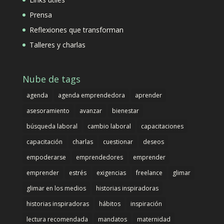
Prensa
Reflexiones que transforman
Talleres y charlas
Nube de tags
agenda
agenda emprendedora
aprender
asesoramiento
avanzar
bienestar
búsqueda laboral
cambio laboral
capacitaciones
capacitación
charlas
cuestionar
deseos
empoderarse
emprendedores
emprender
emprender
estrés
exigencias
freelance
glimar
glimar en los medios
historias inspiradoras
historias inspiradoras
hábitos
inspiración
lectura recomendada
mandatos
maternidad