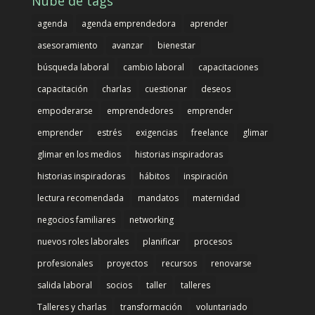
Nube de tags
agenda
agenda emprendedora
aprender
asesoramiento
avanzar
bienestar
búsqueda laboral
cambio laboral
capacitaciones
capacitación
charlas
cuestionar
deseos
empoderarse
emprendedores
emprender
emprender
estrés
exigencias
freelance
glimar
glimar en los medios
historias inspiradoras
historias inspiradoras
hábitos
inspiración
lectura recomendada
mandatos
maternidad
negocios familiares
networking
nuevos roles laborales
planificar
procesos
profesionales
proyectos
recursos
renovarse
salida laboral
socios
taller
talleres
Talleres y charlas
transformación
voluntariado