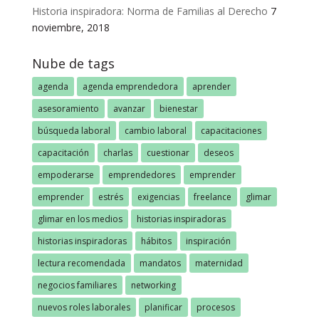
Historia inspiradora: Norma de Familias al Derecho
7
noviembre, 2018
Nube de tags
agenda
agenda emprendedora
aprender
asesoramiento
avanzar
bienestar
búsqueda laboral
cambio laboral
capacitaciones
capacitación
charlas
cuestionar
deseos
empoderarse
emprendedores
emprender
emprender
estrés
exigencias
freelance
glimar
glimar en los medios
historias inspiradoras
historias inspiradoras
hábitos
inspiración
lectura recomendada
mandatos
maternidad
negocios familiares
networking
nuevos roles laborales
planificar
procesos