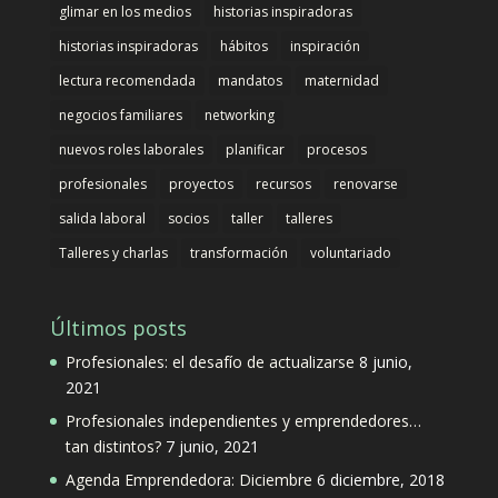
glimar en los medios
historias inspiradoras
historias inspiradoras
hábitos
inspiración
lectura recomendada
mandatos
maternidad
negocios familiares
networking
nuevos roles laborales
planificar
procesos
profesionales
proyectos
recursos
renovarse
salida laboral
socios
taller
talleres
Talleres y charlas
transformación
voluntariado
Últimos posts
Profesionales: el desafío de actualizarse
8 junio,
2021
Profesionales independientes y emprendedores…
tan distintos?
7 junio, 2021
Agenda Emprendedora: Diciembre
6 diciembre, 2018