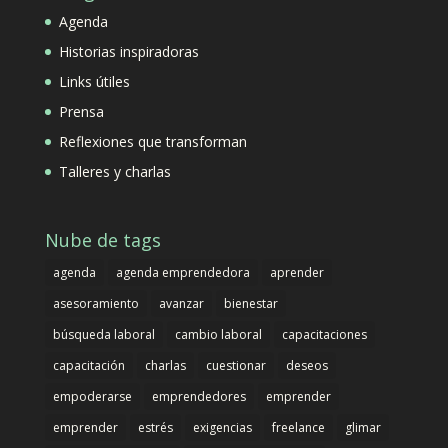
Agenda
Historias inspiradoras
Links útiles
Prensa
Reflexiones que transforman
Talleres y charlas
Nube de tags
agenda
agenda emprendedora
aprender
asesoramiento
avanzar
bienestar
búsqueda laboral
cambio laboral
capacitaciones
capacitación
charlas
cuestionar
deseos
empoderarse
emprendedores
emprender
emprender
estrés
exigencias
freelance
glimar