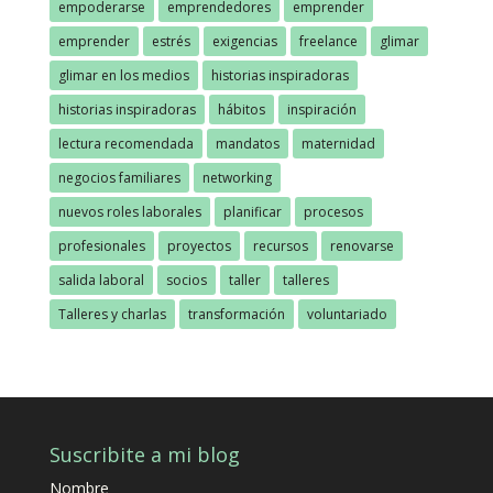
empoderarse
emprendedores
emprender
emprender
estrés
exigencias
freelance
glimar
glimar en los medios
historias inspiradoras
historias inspiradoras
hábitos
inspiración
lectura recomendada
mandatos
maternidad
negocios familiares
networking
nuevos roles laborales
planificar
procesos
profesionales
proyectos
recursos
renovarse
salida laboral
socios
taller
talleres
Talleres y charlas
transformación
voluntariado
Suscribite a mi blog
Nombre