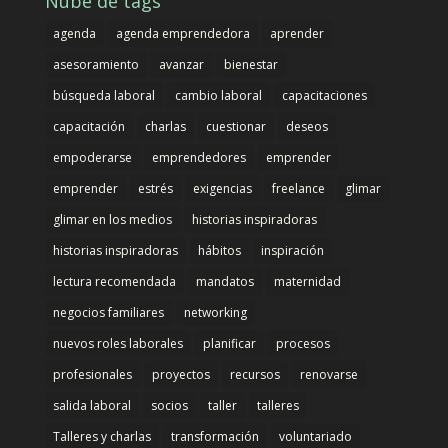
Nube de tags
agenda
agenda emprendedora
aprender
asesoramiento
avanzar
bienestar
búsqueda laboral
cambio laboral
capacitaciones
capacitación
charlas
cuestionar
deseos
empoderarse
emprendedores
emprender
emprender
estrés
exigencias
freelance
glimar
glimar en los medios
historias inspiradoras
historias inspiradoras
hábitos
inspiración
lectura recomendada
mandatos
maternidad
negocios familiares
networking
nuevos roles laborales
planificar
procesos
profesionales
proyectos
recursos
renovarse
salida laboral
socios
taller
talleres
Talleres y charlas
transformación
voluntariado