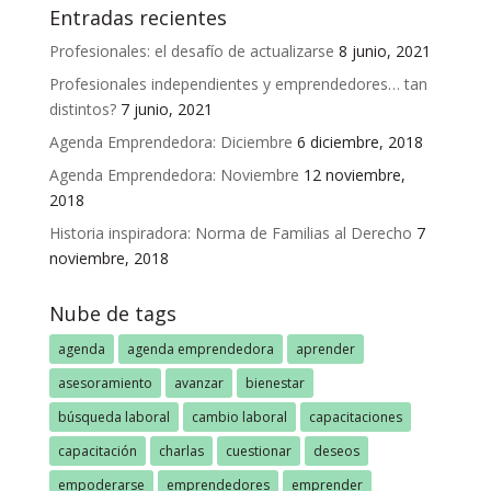
Entradas recientes
Profesionales: el desafío de actualizarse
8 junio, 2021
Profesionales independientes y emprendedores… tan
distintos?
7 junio, 2021
Agenda Emprendedora: Diciembre
6 diciembre, 2018
Agenda Emprendedora: Noviembre
12 noviembre,
2018
Historia inspiradora: Norma de Familias al Derecho
7
noviembre, 2018
Nube de tags
agenda
agenda emprendedora
aprender
asesoramiento
avanzar
bienestar
búsqueda laboral
cambio laboral
capacitaciones
capacitación
charlas
cuestionar
deseos
empoderarse
emprendedores
emprender