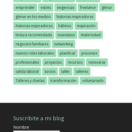
emprender
estrés
exigencias
freelance
glimar
glimar en los medios
historias inspiradoras
historias inspiradoras
hábitos
inspiración
lectura recomendada
mandatos
maternidad
negocios familiares
networking
nuevos roles laborales
planificar
procesos
profesionales
proyectos
recursos
renovarse
salida laboral
socios
taller
talleres
Talleres y charlas
transformación
voluntariado
Suscribite a mi blog
Nombre