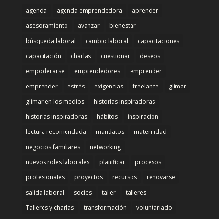
agenda
agenda emprendedora
aprender
asesoramiento
avanzar
bienestar
búsqueda laboral
cambio laboral
capacitaciones
capacitación
charlas
cuestionar
deseos
empoderarse
emprendedores
emprender
emprender
estrés
exigencias
freelance
glimar
glimar en los medios
historias inspiradoras
historias inspiradoras
hábitos
inspiración
lectura recomendada
mandatos
maternidad
negocios familiares
networking
nuevos roles laborales
planificar
procesos
profesionales
proyectos
recursos
renovarse
salida laboral
socios
taller
talleres
Talleres y charlas
transformación
voluntariado