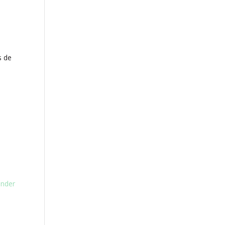
s de
nder