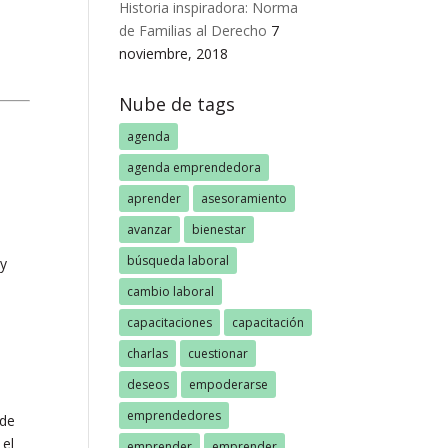
Historia inspiradora: Norma
de Familias al Derecho
7
noviembre, 2018
Nube de tags
agenda
agenda emprendedora
aprender
asesoramiento
avanzar
bienestar
búsqueda laboral
 y
cambio laboral
capacitaciones
capacitación
charlas
cuestionar
deseos
empoderarse
emprendedores
 de
 el
emprender
emprender