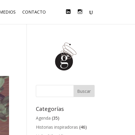
F
T
L
I
 MEDIOS
CONTACTO
A
W
I
N
C
I
N
S
E
T
K
T
B
T
E
A
O
E
D
G
O
R
I
R
K
N
A
M
Categorías
Agenda
(35)
Historias inspiradoras
(46)