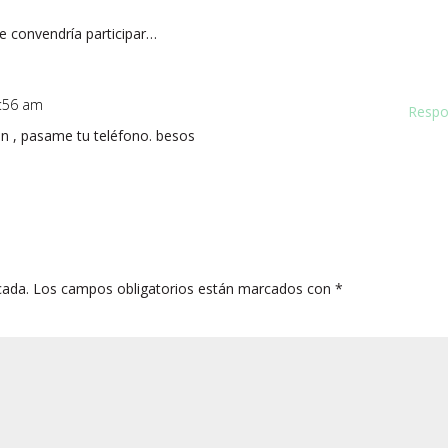
e convendría participar…
 8:56 am
Respo
n , pasame tu teléfono. besos
cada.
Los campos obligatorios están marcados con
*