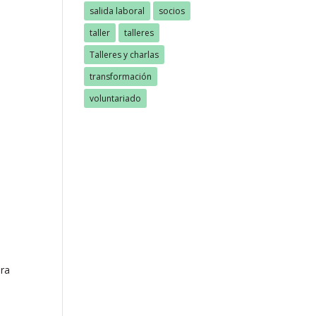
salida laboral
socios
taller
talleres
Talleres y charlas
transformación
voluntariado
ara