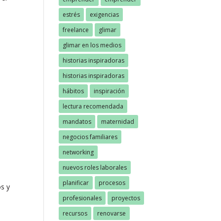
estrés
exigencias
freelance
glimar
glimar en los medios
historias inspiradoras
historias inspiradoras
hábitos
inspiración
lectura recomendada
mandatos
maternidad
negocios familiares
networking
nuevos roles laborales
planificar
procesos
os y
profesionales
proyectos
recursos
renovarse