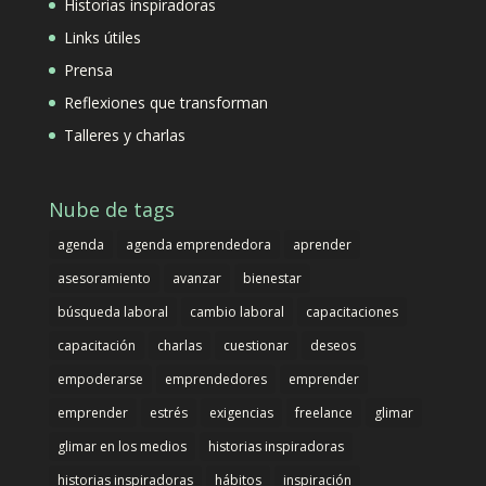
Historias inspiradoras
Links útiles
Prensa
Reflexiones que transforman
Talleres y charlas
Nube de tags
agenda
agenda emprendedora
aprender
asesoramiento
avanzar
bienestar
búsqueda laboral
cambio laboral
capacitaciones
capacitación
charlas
cuestionar
deseos
empoderarse
emprendedores
emprender
emprender
estrés
exigencias
freelance
glimar
glimar en los medios
historias inspiradoras
historias inspiradoras
hábitos
inspiración