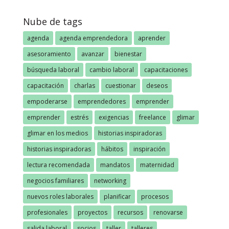
Nube de tags
agenda
agenda emprendedora
aprender
asesoramiento
avanzar
bienestar
búsqueda laboral
cambio laboral
capacitaciones
capacitación
charlas
cuestionar
deseos
empoderarse
emprendedores
emprender
emprender
estrés
exigencias
freelance
glimar
glimar en los medios
historias inspiradoras
historias inspiradoras
hábitos
inspiración
lectura recomendada
mandatos
maternidad
negocios familiares
networking
nuevos roles laborales
planificar
procesos
profesionales
proyectos
recursos
renovarse
salida laboral
socios
taller
talleres