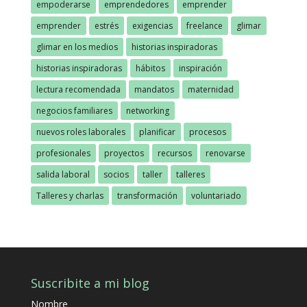
empoderarse
emprendedores
emprender
emprender
estrés
exigencias
freelance
glimar
glimar en los medios
historias inspiradoras
historias inspiradoras
hábitos
inspiración
lectura recomendada
mandatos
maternidad
negocios familiares
networking
nuevos roles laborales
planificar
procesos
profesionales
proyectos
recursos
renovarse
salida laboral
socios
taller
talleres
Talleres y charlas
transformación
voluntariado
Suscribite a mi blog
Nombre