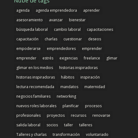
Nube de tags
agenda
agenda emprendedora
aprender
asesoramiento
avanzar
bienestar
búsqueda laboral
cambio laboral
capacitaciones
capacitación
charlas
cuestionar
deseos
empoderarse
emprendedores
emprender
emprender
estrés
exigencias
freelance
glimar
glimar en los medios
historias inspiradoras
historias inspiradoras
hábitos
inspiración
lectura recomendada
mandatos
maternidad
negocios familiares
networking
nuevos roles laborales
planificar
procesos
profesionales
proyectos
recursos
renovarse
salida laboral
socios
taller
talleres
Talleres y charlas
transformación
voluntariado