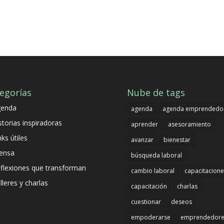
egorías
Nube de tags
genda
agenda
agenda emprendedo
storias inspiradoras
aprender
asesoramiento
nks útiles
avanzar
bienestar
ensa
búsqueda laboral
flexiones que transforman
cambio laboral
capacitacione
lleres y charlas
capacitación
charlas
cuestionar
deseos
empoderarse
emprendedore