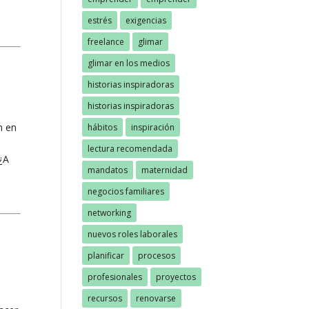
estrés
exigencias
freelance
glimar
glimar en los medios
historias inspiradoras
historias inspiradoras
n en
hábitos
inspiración
lectura recomendada
 ¿A
mandatos
maternidad
negocios familiares
networking
nuevos roles laborales
planificar
procesos
profesionales
proyectos
recursos
renovarse