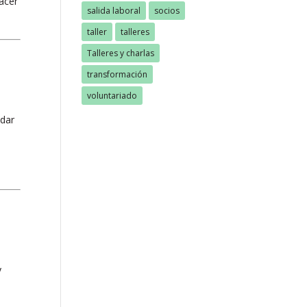
acer
salida laboral
socios
taller
talleres
Talleres y charlas
transformación
voluntariado
udar
y