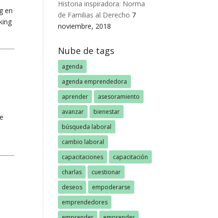
Historia inspiradora: Norma
g en
de Familias al Derecho
7
king
noviembre, 2018
Nube de tags
agenda
agenda emprendedora
aprender
asesoramiento
avanzar
bienestar
de
búsqueda laboral
cambio laboral
capacitaciones
capacitación
charlas
cuestionar
deseos
empoderarse
emprendedores
emprender
emprender