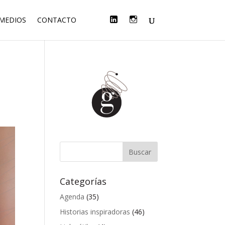
F
T
L
I
 MEDIOS
CONTACTO
A
W
I
N
C
I
N
S
E
T
K
T
B
T
E
A
O
E
D
G
O
R
I
R
K
N
A
M
Categorías
Agenda
(35)
Historias inspiradoras
(46)