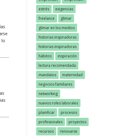
estrés
exigencias
freelance
glimar
ías
glimar en los medios
arse
historias inspiradoras
 lo
historias inspiradoras
hábitos
inspiración
lectura recomendada
mandatos
maternidad
negocios familiares
das
networking
ias
nuevos roles laborales
planificar
procesos
profesionales
proyectos
recursos
renovarse