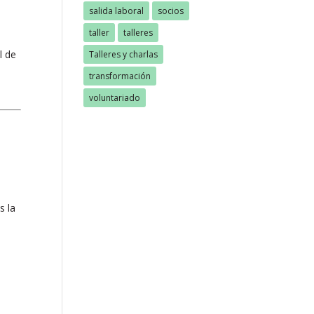
salida laboral
socios
taller
talleres
l de
Talleres y charlas
transformación
voluntariado
s la
+