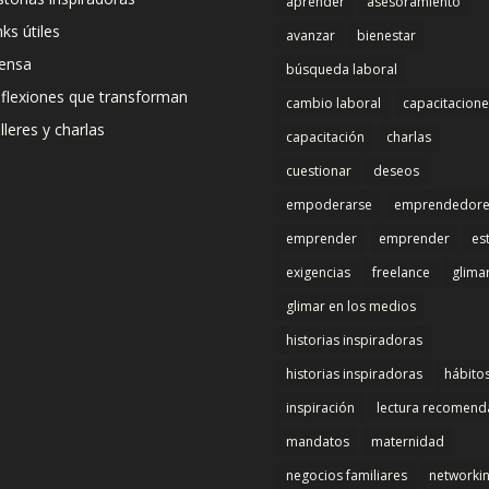
aprender
asesoramiento
nks útiles
avanzar
bienestar
ensa
búsqueda laboral
flexiones que transforman
cambio laboral
capacitacione
lleres y charlas
capacitación
charlas
cuestionar
deseos
empoderarse
emprendedore
emprender
emprender
es
exigencias
freelance
glima
glimar en los medios
historias inspiradoras
historias inspiradoras
hábito
inspiración
lectura recomen
mandatos
maternidad
negocios familiares
networki