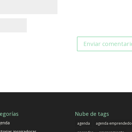
egorías
Nube de tags
genda
agenda
agenda emprendedo
storias inspiradoras