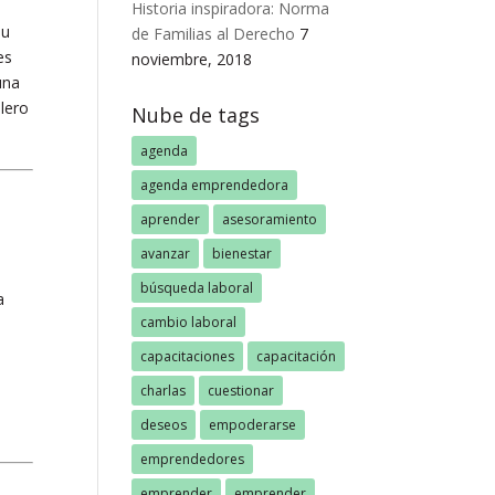
Historia inspiradora: Norma
su
de Familias al Derecho
7
es
noviembre, 2018
una
blero
Nube de tags
agenda
agenda emprendedora
aprender
asesoramiento
avanzar
bienestar
búsqueda laboral
a
cambio laboral
capacitaciones
capacitación
e
charlas
cuestionar
deseos
empoderarse
emprendedores
emprender
emprender