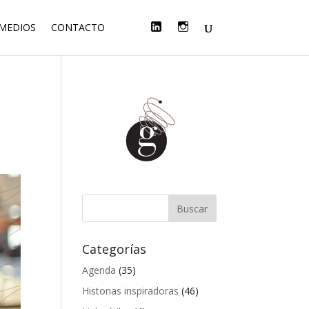
F
T
L
I
 MEDIOS
CONTACTO
A
W
I
N
C
I
N
S
E
T
K
T
B
T
E
A
O
E
D
G
O
R
I
R
K
N
A
M
Categorías
Agenda
(35)
Historias inspiradoras
(46)