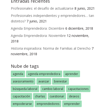
Entradas recientes
Profesionales: el desafío de actualizarse
8 junio, 2021
Profesionales independientes y emprendedores… tan
distintos?
7 junio, 2021
Agenda Emprendedora: Diciembre
6 diciembre, 2018
Agenda Emprendedora: Noviembre
12 noviembre,
2018
Historia inspiradora: Norma de Familias al Derecho
7
noviembre, 2018
Nube de tags
agenda
agenda emprendedora
aprender
asesoramiento
avanzar
bienestar
búsqueda laboral
cambio laboral
capacitaciones
capacitación
charlas
cuestionar
deseos
empoderarse
emprendedores
emprender