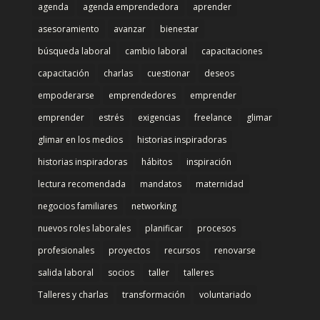
agenda
agenda emprendedora
aprender
asesoramiento
avanzar
bienestar
búsqueda laboral
cambio laboral
capacitaciones
capacitación
charlas
cuestionar
deseos
empoderarse
emprendedores
emprender
emprender
estrés
exigencias
freelance
glimar
glimar en los medios
historias inspiradoras
historias inspiradoras
hábitos
inspiración
lectura recomendada
mandatos
maternidad
negocios familiares
networking
nuevos roles laborales
planificar
procesos
profesionales
proyectos
recursos
renovarse
salida laboral
socios
taller
talleres
Talleres y charlas
transformación
voluntariado