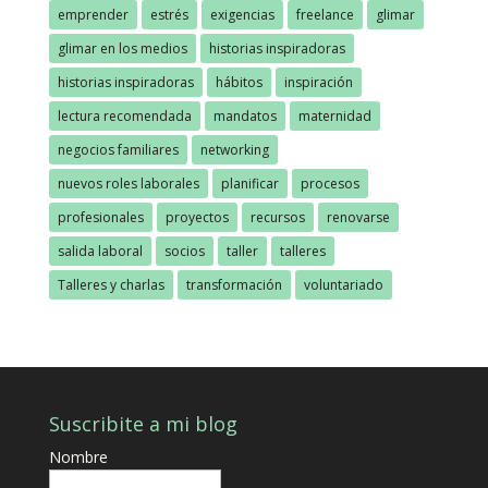
emprender
estrés
exigencias
freelance
glimar
glimar en los medios
historias inspiradoras
historias inspiradoras
hábitos
inspiración
lectura recomendada
mandatos
maternidad
negocios familiares
networking
nuevos roles laborales
planificar
procesos
profesionales
proyectos
recursos
renovarse
salida laboral
socios
taller
talleres
Talleres y charlas
transformación
voluntariado
Suscribite a mi blog
Nombre