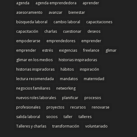
agenda
agenda emprendedora
aprender
asesoramiento
avanzar
bienestar
búsqueda laboral
cambio laboral
capacitaciones
capacitación
charlas
cuestionar
deseos
empoderarse
emprendedores
emprender
emprender
estrés
exigencias
freelance
glimar
glimar en los medios
historias inspiradoras
historias inspiradoras
hábitos
inspiración
lectura recomendada
mandatos
maternidad
negocios familiares
networking
nuevos roles laborales
planificar
procesos
profesionales
proyectos
recursos
renovarse
salida laboral
socios
taller
talleres
Talleres y charlas
transformación
voluntariado