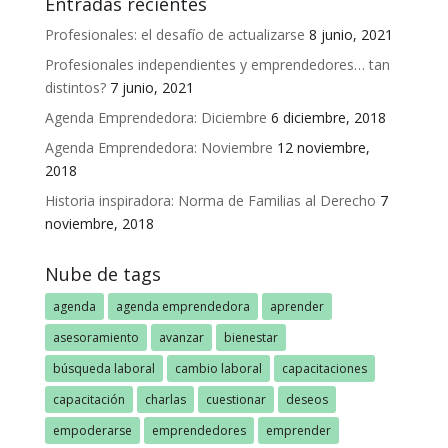
Entradas recientes
Profesionales: el desafío de actualizarse
8 junio, 2021
Profesionales independientes y emprendedores… tan
distintos?
7 junio, 2021
Agenda Emprendedora: Diciembre
6 diciembre, 2018
Agenda Emprendedora: Noviembre
12 noviembre,
2018
Historia inspiradora: Norma de Familias al Derecho
7
noviembre, 2018
Nube de tags
agenda
agenda emprendedora
aprender
asesoramiento
avanzar
bienestar
búsqueda laboral
cambio laboral
capacitaciones
capacitación
charlas
cuestionar
deseos
empoderarse
emprendedores
emprender