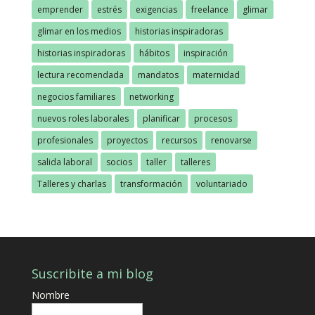
emprender
estrés
exigencias
freelance
glimar
glimar en los medios
historias inspiradoras
historias inspiradoras
hábitos
inspiración
lectura recomendada
mandatos
maternidad
negocios familiares
networking
nuevos roles laborales
planificar
procesos
profesionales
proyectos
recursos
renovarse
salida laboral
socios
taller
talleres
Talleres y charlas
transformación
voluntariado
Suscribite a mi blog
Nombre