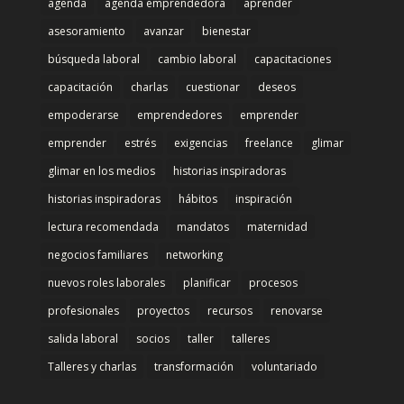
agenda
agenda emprendedora
aprender
asesoramiento
avanzar
bienestar
búsqueda laboral
cambio laboral
capacitaciones
capacitación
charlas
cuestionar
deseos
empoderarse
emprendedores
emprender
emprender
estrés
exigencias
freelance
glimar
glimar en los medios
historias inspiradoras
historias inspiradoras
hábitos
inspiración
lectura recomendada
mandatos
maternidad
negocios familiares
networking
nuevos roles laborales
planificar
procesos
profesionales
proyectos
recursos
renovarse
salida laboral
socios
taller
talleres
Talleres y charlas
transformación
voluntariado