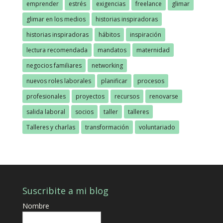
emprender
estrés
exigencias
freelance
glimar
glimar en los medios
historias inspiradoras
historias inspiradoras
hábitos
inspiración
lectura recomendada
mandatos
maternidad
negocios familiares
networking
nuevos roles laborales
planificar
procesos
profesionales
proyectos
recursos
renovarse
salida laboral
socios
taller
talleres
Talleres y charlas
transformación
voluntariado
Suscribite a mi blog
Nombre