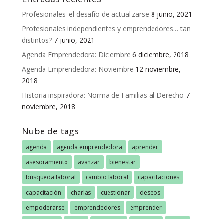
Profesionales: el desafío de actualizarse
8 junio, 2021
Profesionales independientes y emprendedores… tan
distintos?
7 junio, 2021
Agenda Emprendedora: Diciembre
6 diciembre, 2018
Agenda Emprendedora: Noviembre
12 noviembre,
2018
Historia inspiradora: Norma de Familias al Derecho
7
noviembre, 2018
Nube de tags
agenda
agenda emprendedora
aprender
asesoramiento
avanzar
bienestar
búsqueda laboral
cambio laboral
capacitaciones
capacitación
charlas
cuestionar
deseos
empoderarse
emprendedores
emprender