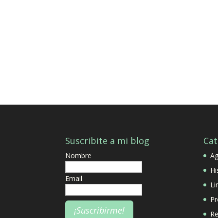
Suscribite a mi blog
Cat
Nombre
A
Hi
Email
Li
Pr
Re