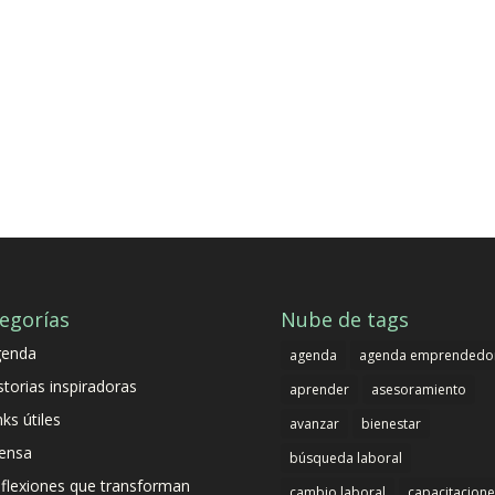
egorías
Nube de tags
genda
agenda
agenda emprendedo
storias inspiradoras
aprender
asesoramiento
nks útiles
avanzar
bienestar
ensa
búsqueda laboral
flexiones que transforman
cambio laboral
capacitacione