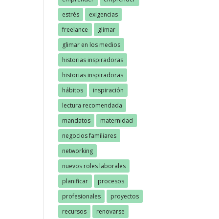
estrés
exigencias
freelance
glimar
glimar en los medios
historias inspiradoras
historias inspiradoras
hábitos
inspiración
lectura recomendada
mandatos
maternidad
negocios familiares
networking
nuevos roles laborales
planificar
procesos
profesionales
proyectos
recursos
renovarse