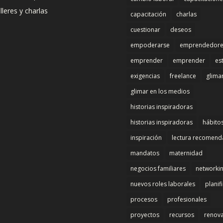
lleres y charlas
capacitación
charlas
cuestionar
deseos
empoderarse
emprendedore
emprender
emprender
es
exigencias
freelance
glima
glimar en los medios
historias inspiradoras
historias inspiradoras
hábito
inspiración
lectura recomen
mandatos
maternidad
negocios familiares
networki
nuevos roles laborales
planif
procesos
profesionales
proyectos
recursos
renov