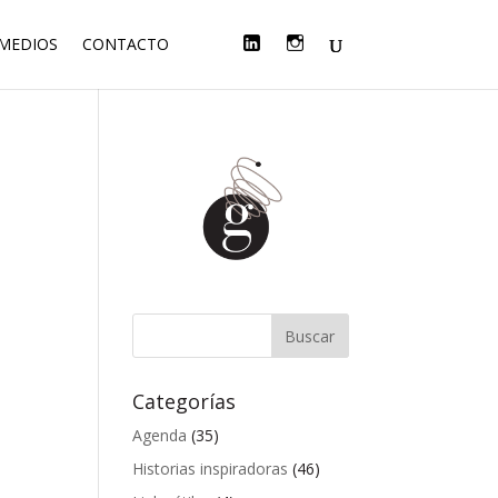
F
T
L
I
 MEDIOS
CONTACTO
A
W
I
N
C
I
N
S
E
T
K
T
B
T
E
A
O
E
D
G
O
R
I
R
K
N
A
M
Categorías
Agenda
(35)
Historias inspiradoras
(46)