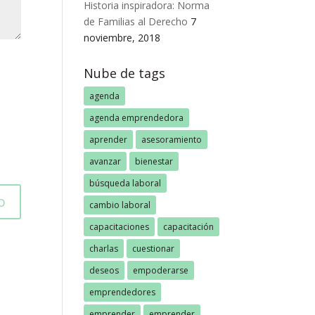
Historia inspiradora: Norma
de Familias al Derecho
7
noviembre, 2018
Nube de tags
agenda
agenda emprendedora
aprender
asesoramiento
avanzar
bienestar
búsqueda laboral
cambio laboral
capacitaciones
capacitación
charlas
cuestionar
deseos
empoderarse
emprendedores
emprender
emprender