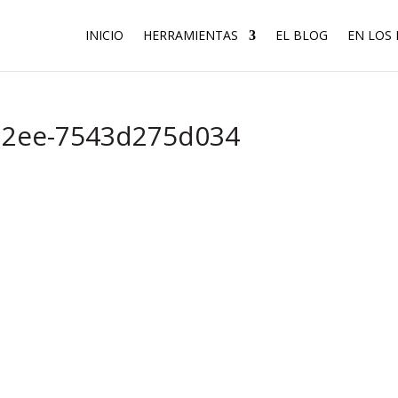
INICIO
HERRAMIENTAS
EL BLOG
EN LOS
b2ee-7543d275d034