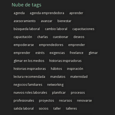
Nube de tags
agenda
agenda emprendedora
aprender
asesoramiento
avanzar
bienestar
búsqueda laboral
cambio laboral
capacitaciones
capacitación
charlas
cuestionar
deseos
empoderarse
emprendedores
emprender
emprender
estrés
exigencias
freelance
glimar
glimar en los medios
historias inspiradoras
historias inspiradoras
hábitos
inspiración
lectura recomendada
mandatos
maternidad
negocios familiares
networking
nuevos roles laborales
planificar
procesos
profesionales
proyectos
recursos
renovarse
salida laboral
socios
taller
talleres