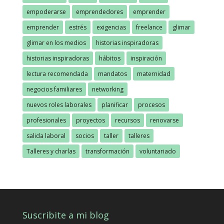
empoderarse
emprendedores
emprender
emprender
estrés
exigencias
freelance
glimar
glimar en los medios
historias inspiradoras
historias inspiradoras
hábitos
inspiración
lectura recomendada
mandatos
maternidad
negocios familiares
networking
nuevos roles laborales
planificar
procesos
profesionales
proyectos
recursos
renovarse
salida laboral
socios
taller
talleres
Talleres y charlas
transformación
voluntariado
Suscribite a mi blog