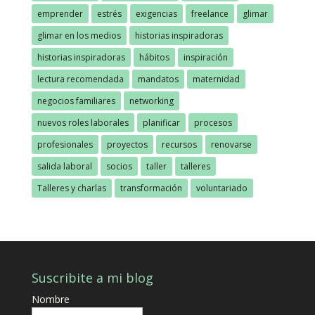
emprender
estrés
exigencias
freelance
glimar
glimar en los medios
historias inspiradoras
historias inspiradoras
hábitos
inspiración
lectura recomendada
mandatos
maternidad
negocios familiares
networking
nuevos roles laborales
planificar
procesos
profesionales
proyectos
recursos
renovarse
salida laboral
socios
taller
talleres
Talleres y charlas
transformación
voluntariado
Suscribite a mi blog
Nombre