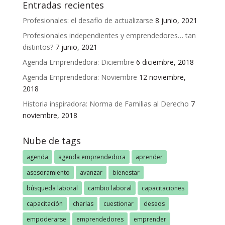
Entradas recientes
Profesionales: el desafío de actualizarse
8 junio, 2021
Profesionales independientes y emprendedores… tan
distintos?
7 junio, 2021
Agenda Emprendedora: Diciembre
6 diciembre, 2018
Agenda Emprendedora: Noviembre
12 noviembre,
2018
Historia inspiradora: Norma de Familias al Derecho
7
noviembre, 2018
Nube de tags
agenda
agenda emprendedora
aprender
asesoramiento
avanzar
bienestar
búsqueda laboral
cambio laboral
capacitaciones
capacitación
charlas
cuestionar
deseos
empoderarse
emprendedores
emprender