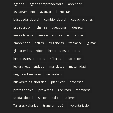
agenda
agenda emprendedora
aprender
asesoramiento
avanzar
bienestar
búsqueda laboral
cambio laboral
capacitaciones
capacitación
charlas
cuestionar
deseos
empoderarse
emprendedores
emprender
emprender
estrés
exigencias
freelance
glimar
glimar en los medios
historias inspiradoras
historias inspiradoras
hábitos
inspiración
lectura recomendada
mandatos
maternidad
negocios familiares
networking
nuevos roles laborales
planificar
procesos
profesionales
proyectos
recursos
renovarse
salida laboral
socios
taller
talleres
Talleres y charlas
transformación
voluntariado