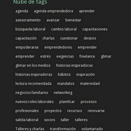
Nube de tags
agenda
agenda emprendedora
aprender
asesoramiento
avanzar
bienestar
búsqueda laboral
cambio laboral
capacitaciones
capacitación
charlas
cuestionar
deseos
empoderarse
emprendedores
emprender
emprender
estrés
exigencias
freelance
glimar
glimar en los medios
historias inspiradoras
historias inspiradoras
hábitos
inspiración
lectura recomendada
mandatos
maternidad
negocios familiares
networking
nuevos roles laborales
planificar
procesos
profesionales
proyectos
recursos
renovarse
salida laboral
socios
taller
talleres
Talleres y charlas
transformación
voluntariado