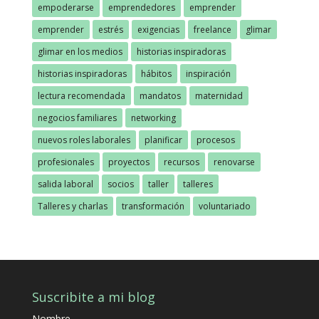
empoderarse
emprendedores
emprender
emprender
estrés
exigencias
freelance
glimar
glimar en los medios
historias inspiradoras
historias inspiradoras
hábitos
inspiración
lectura recomendada
mandatos
maternidad
negocios familiares
networking
nuevos roles laborales
planificar
procesos
profesionales
proyectos
recursos
renovarse
salida laboral
socios
taller
talleres
Talleres y charlas
transformación
voluntariado
Suscribite a mi blog
Nombre