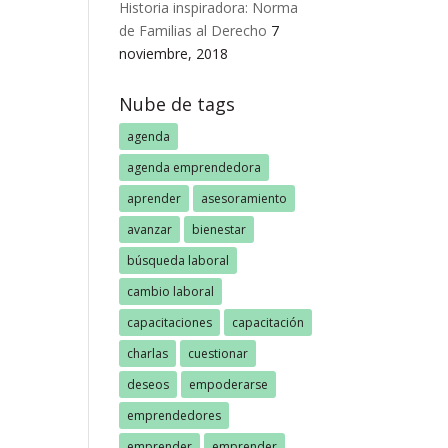
Historia inspiradora: Norma
de Familias al Derecho
7
noviembre, 2018
Nube de tags
agenda
agenda emprendedora
aprender
asesoramiento
avanzar
bienestar
búsqueda laboral
cambio laboral
capacitaciones
capacitación
charlas
cuestionar
deseos
empoderarse
emprendedores
emprender
emprender