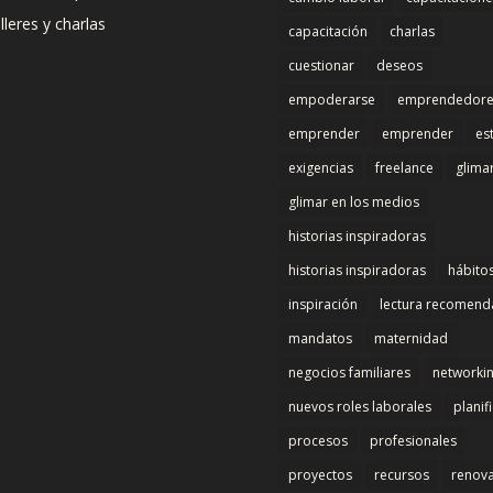
lleres y charlas
capacitación
charlas
cuestionar
deseos
empoderarse
emprendedore
emprender
emprender
es
exigencias
freelance
glima
glimar en los medios
historias inspiradoras
historias inspiradoras
hábito
inspiración
lectura recomen
mandatos
maternidad
negocios familiares
networki
nuevos roles laborales
planif
procesos
profesionales
proyectos
recursos
renov