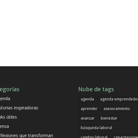
egorías
Nube de tags
genda
agenda
agenda emprendedo
storias inspiradoras
aprender
asesoramiento
nks útiles
avanzar
bienestar
ensa
búsqueda laboral
flexiones que transforman
cambio laboral
capacitacione