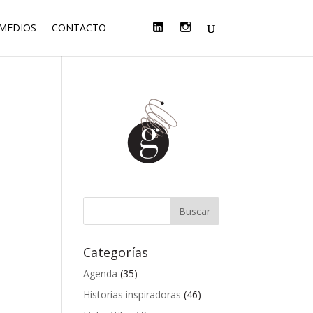
F
T
L
I
 MEDIOS
CONTACTO
A
W
I
N
C
I
N
S
E
T
K
T
B
T
E
A
O
E
D
G
O
R
I
R
K
N
A
M
Categorías
Agenda
(35)
Historias inspiradoras
(46)