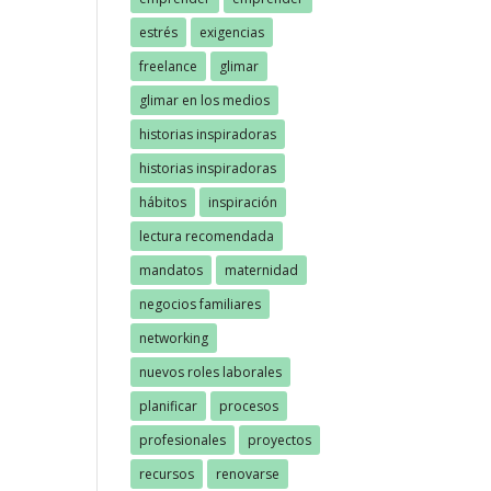
estrés
exigencias
freelance
glimar
glimar en los medios
historias inspiradoras
historias inspiradoras
hábitos
inspiración
lectura recomendada
mandatos
maternidad
negocios familiares
networking
nuevos roles laborales
planificar
procesos
profesionales
proyectos
recursos
renovarse