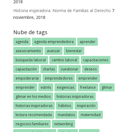
2018
Historia inspiradora: Norma de Familias al Derecho
7
noviembre, 2018
Nube de tags
agenda
agenda emprendedora
aprender
asesoramiento
avanzar
bienestar
búsqueda laboral
cambio laboral
capacitaciones
capacitación
charlas
cuestionar
deseos
empoderarse
emprendedores
emprender
emprender
estrés
exigencias
freelance
glimar
glimar en los medios
historias inspiradoras
historias inspiradoras
hábitos
inspiración
lectura recomendada
mandatos
maternidad
negocios familiares
networking