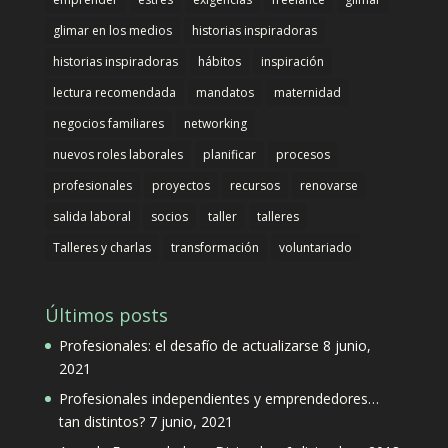
glimar en los medios
historias inspiradoras
historias inspiradoras
hábitos
inspiración
lectura recomendada
mandatos
maternidad
negocios familiares
networking
nuevos roles laborales
planificar
procesos
profesionales
proyectos
recursos
renovarse
salida laboral
socios
taller
talleres
Talleres y charlas
transformación
voluntariado
Últimos posts
Profesionales: el desafío de actualizarse
8 junio,
2021
Profesionales independientes y emprendedores…
tan distintos?
7 junio, 2021