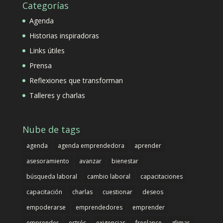
Categorías
Agenda
Historias inspiradoras
Links útiles
Prensa
Reflexiones que transforman
Talleres y charlas
Nube de tags
agenda
agenda emprendedora
aprender
asesoramiento
avanzar
bienestar
búsqueda laboral
cambio laboral
capacitaciones
capacitación
charlas
cuestionar
deseos
empoderarse
emprendedores
emprender
emprender
estrés
exigencias
freelance
glimar