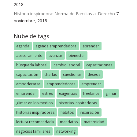
2018
Historia inspiradora: Norma de Familias al Derecho
7
noviembre, 2018
Nube de tags
agenda
agenda emprendedora
aprender
asesoramiento
avanzar
bienestar
búsqueda laboral
cambio laboral
capacitaciones
capacitación
charlas
cuestionar
deseos
empoderarse
emprendedores
emprender
emprender
estrés
exigencias
freelance
glimar
glimar en los medios
historias inspiradoras
historias inspiradoras
hábitos
inspiración
lectura recomendada
mandatos
maternidad
negocios familiares
networking