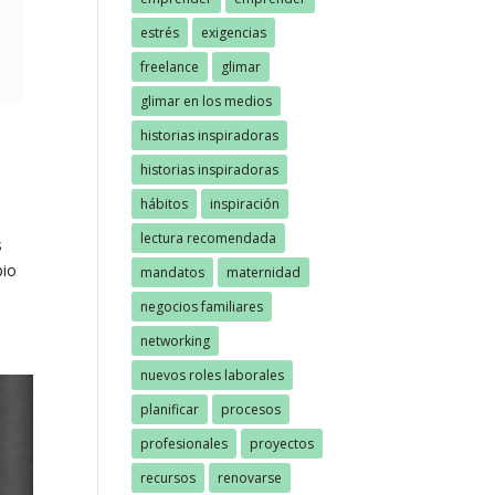
estrés
exigencias
freelance
glimar
glimar en los medios
historias inspiradoras
historias inspiradoras
hábitos
inspiración
lectura recomendada
s
pio
mandatos
maternidad
negocios familiares
networking
nuevos roles laborales
planificar
procesos
profesionales
proyectos
recursos
renovarse