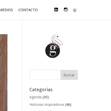
F
T
L
I
 MEDIOS
CONTACTO
A
W
I
N
C
I
N
S
E
T
K
T
B
T
E
A
O
E
D
G
O
R
I
R
K
N
A
M
Categorías
Agenda
(35)
Historias inspiradoras
(46)