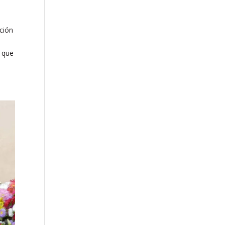
ación
 que