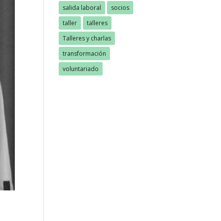
salida laboral
socios
taller
talleres
Talleres y charlas
transformación
voluntariado