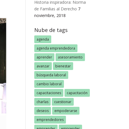
Historia inspiradora: Norma
de Familias al Derecho
7
noviembre, 2018
Nube de tags
agenda
agenda emprendedora
aprender
asesoramiento
avanzar
bienestar
búsqueda laboral
cambio laboral
capacitaciones
capacitación
charlas
cuestionar
deseos
empoderarse
emprendedores
emprender
emprender