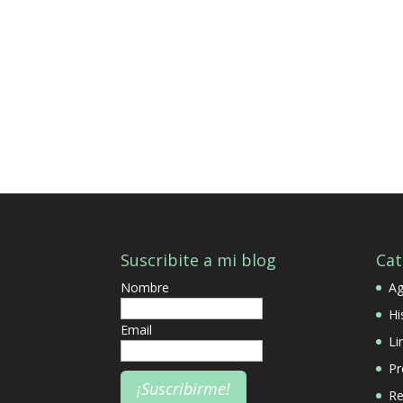
Suscribite a mi blog
Cat
Nombre
A
Hi
Email
Li
Pr
Re