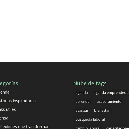
egorías
Nube de tags
genda
agenda
agenda emprendedo
storias inspiradoras
aprender
asesoramiento
nks útiles
avanzar
bienestar
ensa
búsqueda laboral
flexiones que transforman
cambio laboral
capacitacione