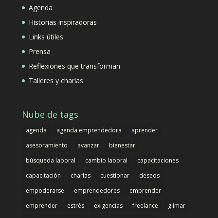
Agenda
Historias inspiradoras
Links útiles
Prensa
Reflexiones que transforman
Talleres y charlas
Nube de tags
agenda
agenda emprendedora
aprender
asesoramiento
avanzar
bienestar
búsqueda laboral
cambio laboral
capacitaciones
capacitación
charlas
cuestionar
deseos
empoderarse
emprendedores
emprender
emprender
estrés
exigencias
freelance
glimar