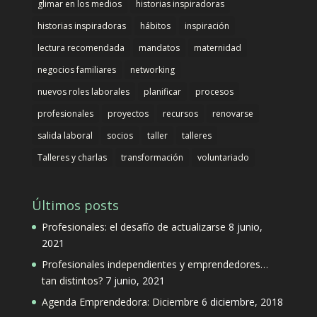
glimar en los medios
historias inspiradoras
historias inspiradoras
hábitos
inspiración
lectura recomendada
mandatos
maternidad
negocios familiares
networking
nuevos roles laborales
planificar
procesos
profesionales
proyectos
recursos
renovarse
salida laboral
socios
taller
talleres
Talleres y charlas
transformación
voluntariado
Últimos posts
Profesionales: el desafío de actualizarse
8 junio,
2021
Profesionales independientes y emprendedores…
tan distintos?
7 junio, 2021
Agenda Emprendedora: Diciembre
6 diciembre, 2018