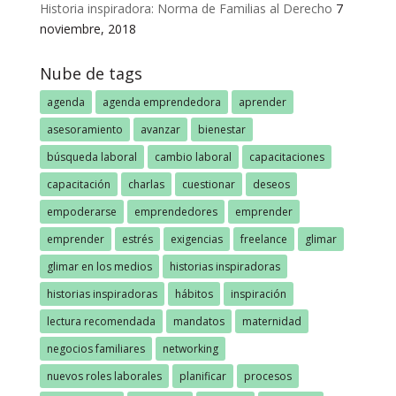
Historia inspiradora: Norma de Familias al Derecho
7
noviembre, 2018
Nube de tags
agenda
agenda emprendedora
aprender
asesoramiento
avanzar
bienestar
búsqueda laboral
cambio laboral
capacitaciones
capacitación
charlas
cuestionar
deseos
empoderarse
emprendedores
emprender
emprender
estrés
exigencias
freelance
glimar
glimar en los medios
historias inspiradoras
historias inspiradoras
hábitos
inspiración
lectura recomendada
mandatos
maternidad
negocios familiares
networking
nuevos roles laborales
planificar
procesos