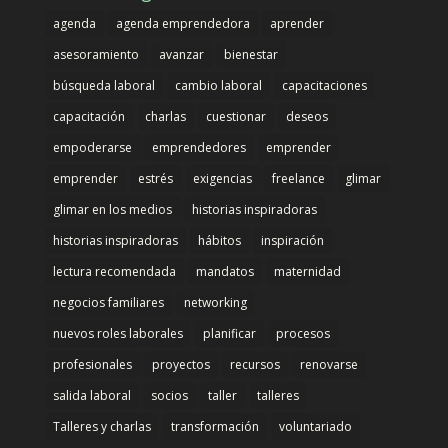
agenda
agenda emprendedora
aprender
asesoramiento
avanzar
bienestar
búsqueda laboral
cambio laboral
capacitaciones
capacitación
charlas
cuestionar
deseos
empoderarse
emprendedores
emprender
emprender
estrés
exigencias
freelance
glimar
glimar en los medios
historias inspiradoras
historias inspiradoras
hábitos
inspiración
lectura recomendada
mandatos
maternidad
negocios familiares
networking
nuevos roles laborales
planificar
procesos
profesionales
proyectos
recursos
renovarse
salida laboral
socios
taller
talleres
Talleres y charlas
transformación
voluntariado