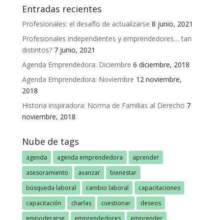
Entradas recientes
Profesionales: el desafío de actualizarse
8 junio, 2021
Profesionales independientes y emprendedores… tan
distintos?
7 junio, 2021
Agenda Emprendedora: Diciembre
6 diciembre, 2018
Agenda Emprendedora: Noviembre
12 noviembre,
2018
Historia inspiradora: Norma de Familias al Derecho
7
noviembre, 2018
Nube de tags
agenda
agenda emprendedora
aprender
asesoramiento
avanzar
bienestar
búsqueda laboral
cambio laboral
capacitaciones
capacitación
charlas
cuestionar
deseos
empoderarse
emprendedores
emprender