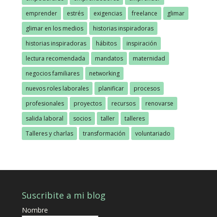
emprender
estrés
exigencias
freelance
glimar
glimar en los medios
historias inspiradoras
historias inspiradoras
hábitos
inspiración
lectura recomendada
mandatos
maternidad
negocios familiares
networking
nuevos roles laborales
planificar
procesos
profesionales
proyectos
recursos
renovarse
salida laboral
socios
taller
talleres
Talleres y charlas
transformación
voluntariado
Suscribite a mi blog
Nombre