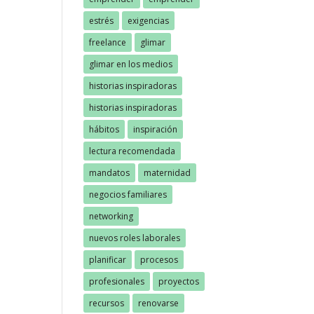
estrés
exigencias
freelance
glimar
glimar en los medios
historias inspiradoras
historias inspiradoras
hábitos
inspiración
lectura recomendada
mandatos
maternidad
negocios familiares
networking
nuevos roles laborales
planificar
procesos
profesionales
proyectos
recursos
renovarse