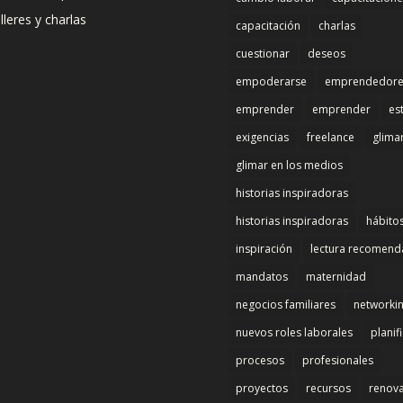
lleres y charlas
capacitación
charlas
cuestionar
deseos
empoderarse
emprendedore
emprender
emprender
es
exigencias
freelance
glima
glimar en los medios
historias inspiradoras
historias inspiradoras
hábito
inspiración
lectura recomen
mandatos
maternidad
negocios familiares
networki
nuevos roles laborales
planif
procesos
profesionales
proyectos
recursos
renov