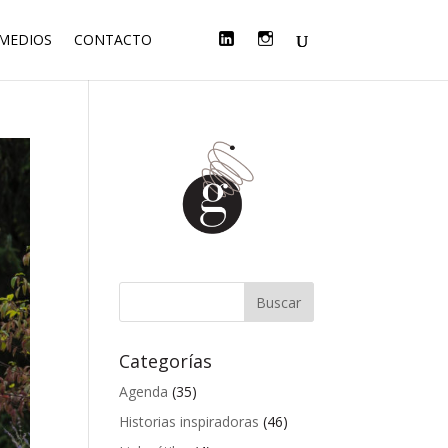
F
T
L
I
 MEDIOS
CONTACTO
A
W
I
N
C
I
N
S
E
T
K
T
B
T
E
A
O
E
D
G
O
R
I
R
K
N
A
M
Categorías
Agenda
(35)
Historias inspiradoras
(46)