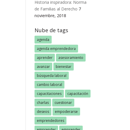
Historia inspiradora: Norma
de Familias al Derecho
7
noviembre, 2018
Nube de tags
agenda
agenda emprendedora
aprender
asesoramiento
avanzar
bienestar
búsqueda laboral
cambio laboral
capacitaciones
capacitación
charlas
cuestionar
deseos
empoderarse
emprendedores
emprender
emprender