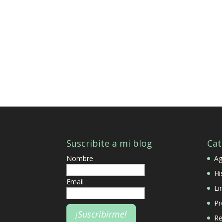
Suscribite a mi blog
Cat
Nombre
A
Hi
Email
Li
Pr
Re