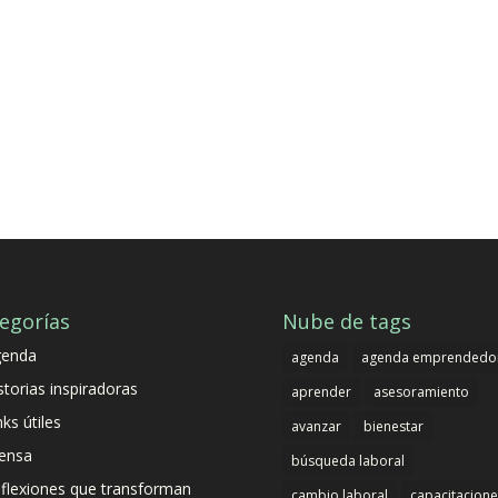
egorías
Nube de tags
genda
agenda
agenda emprendedo
storias inspiradoras
aprender
asesoramiento
nks útiles
avanzar
bienestar
ensa
búsqueda laboral
flexiones que transforman
cambio laboral
capacitacione